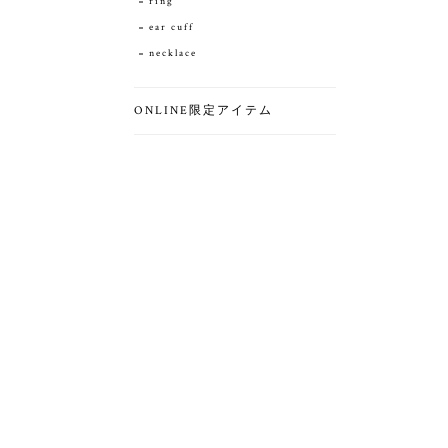
ring
ear cuff
necklace
ONLINE限定アイテム