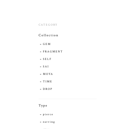
CATEGORY
Collection
GEM
FRAGMENT
SELF
SAI
MOYA
TIME
DROP
Type
pierce
earring