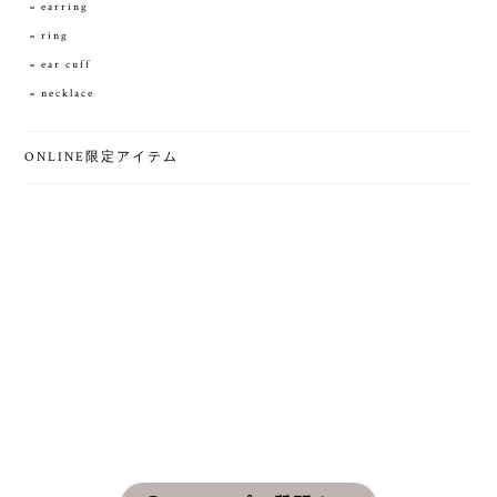
earring
ring
ear cuff
necklace
ONLINE限定アイテム