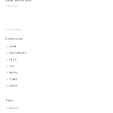
GEM HOPE K10
¥48,400
CATEGORY
Collection
GEM
FRAGMENT
SELF
SAI
MOYA
TIME
DROP
Type
pierce