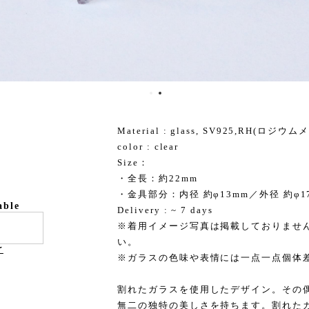
Material : glass, SV925,RH(ロジウム
color : clear
Size：
・全長：約22mm
・金具部分：内径 約φ13mm／外径 約φ1
able
Delivery : ~ 7 days
※着用イメージ写真は掲載しておりませ
い。
け
※ガラスの色味や表情には一点一点個体
割れたガラスを使用したデザイン。その
無二の独特の美しさを持ちます。割れた