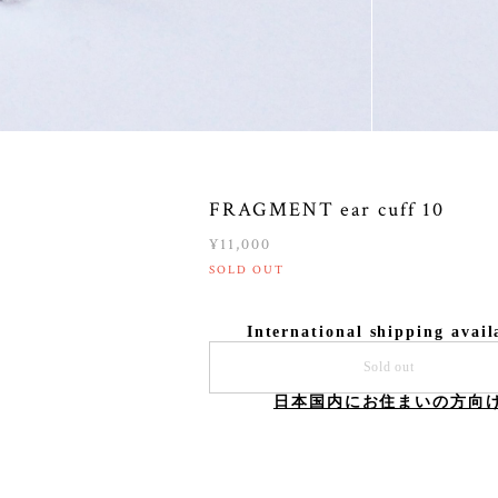
FRAGMENT ear cuff 10
¥11,000
SOLD OUT
International shipping avail
Sold out
日本国内にお住まいの方向