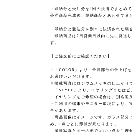
・即納分と受注分を1回の決済でまとめ
受注商品完成後、即納商品とあわせてま
・即納分と受注分を別々に決済された場
即納商品は7日営業日以内に先に発送し
す。
【ご注文前にご確認ください】
・「COLOR」より、金具部分の仕上げ
お選びいただけます。
※掲載写真はロジウムメッキの仕上がり
・「STYLE」より、イヤリングまたは
イヤリングをご希望の場合は、別途追
・ご利用の端末やモニター環境により、
合があります。
・商品画像はイメージです。ガラス部分
め、1点ごとに形状が異なります。
掲載写真と同一の形ではない点をご理