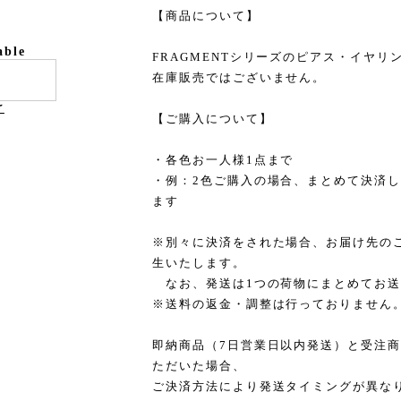
【商品について】
able
FRAGMENTシリーズのピアス・イヤリ
在庫販売ではございません。
け
【ご購入について】
・各色お一人様1点まで
・例：2色ご購入の場合、まとめて決済し
ます
※別々に決済をされた場合、お届け先の
生いたします。
なお、発送は1つの荷物にまとめてお送
※送料の返金・調整は行っておりません
即納商品（7日営業日以内発送）と受注商
ただいた場合、
ご決済方法により発送タイミングが異な